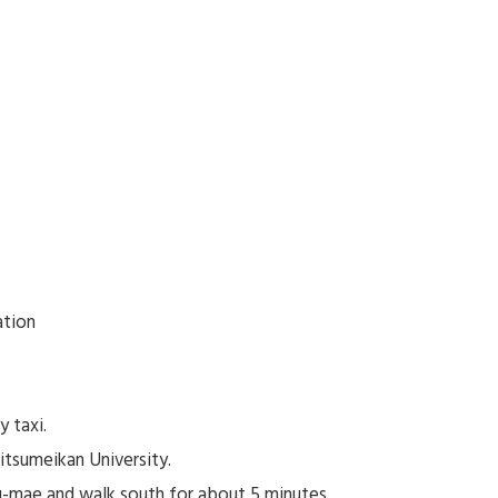
ation
 taxi.
itsumeikan University.
-mae and walk south for about 5 minutes.