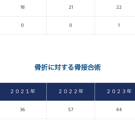
18
21
22
0
0
1
骨折に対する骨接合術
２０２１年
２０２２年
２０２３年
36
57
44