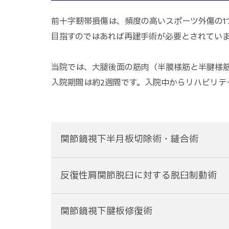
前十字靭帯損傷は、頻度の高いスポーツ外傷の
目指すのではあれば再建手術が必要とされてい
当院では、大腿後面の筋肉（半膜様筋と半腱様
入院期間は約2週間です。入院中からリハビリテ
関節鏡視下半月板切除術・縫合術
反復性肩関節脱臼に対する脱臼制動術
関節鏡視下腱板修復術