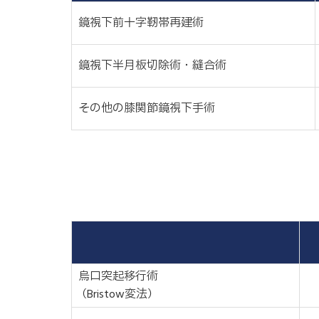
鏡視下前十字靭帯再建術
鏡視下半月板切除術・縫合術
その他の膝関節鏡視下手術
烏口突起移行術
（Bristow変法）