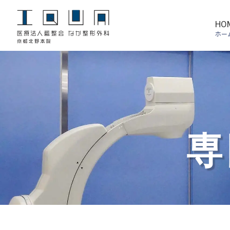
HO
ホ
専