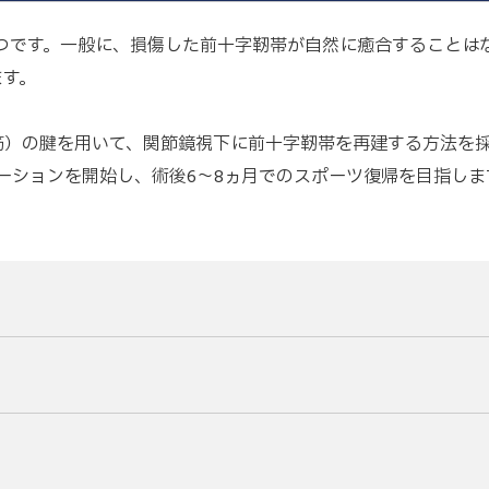
1つです。一般に、損傷した前十字靭帯が自然に癒合することは
ます。
筋）の腱を用いて、関節鏡視下に前十字靭帯を再建する方法を
ーションを開始し、術後6～8ヵ月でのスポーツ復帰を目指しま