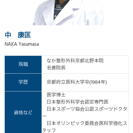
中 康匡
NAKA Yasumasa
なか整形外科京都北野本院
現職
名誉院長
学歴
京都府立医科大学卒(1984年)
医学博士
日本整形外科学会認定専門医
日本スポーツ協会公認スポーツドクタ
資格など
ー
日本オリンピック委員会医科学強化ス
タッフ